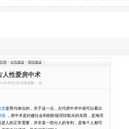
|官网
>
女性频道
>
两性频道
>
古人性爱房中术
13-10-28 01:03 点击次数 ：
次
性交
姿势与体位的，关于这一点，古代房中术中就可以看出
资讯
，房中术是封建社会剥削阶级淫扶取乐的东西，是海淫
活是人的正常需要，并非某一部分人的专利，是每个人都可