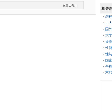
文章人气：
相关
怎样
古
国外
大
提
性
性
国
全
不和